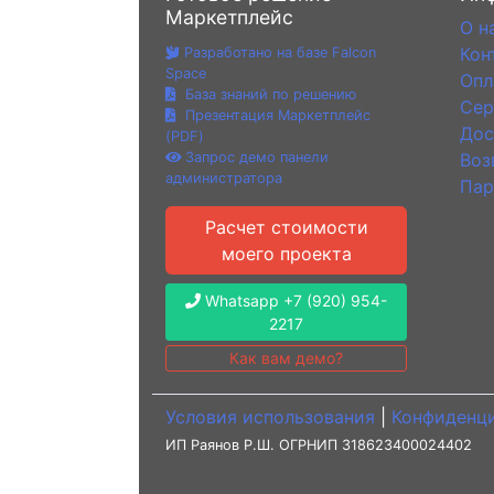
Маркетплейс
О н
Кон
Разработано на базе Falcon
Space
Опл
База знаний по решению
Сер
Презентация Маркетплейс
Дос
(PDF)
Запрос демо панели
Воз
администратора
Пар
Расчет стоимости
моего проекта
Whatsapp +7 (920) 954-
2217
Как вам демо?
Условия использования
|
Конфиденц
ИП Раянов Р.Ш. ОГРНИП 318623400024402