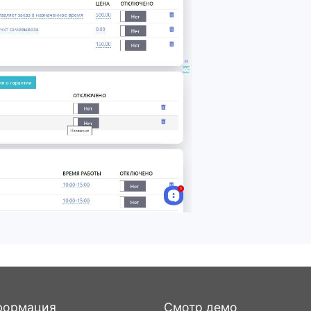
формация
Смотр демо