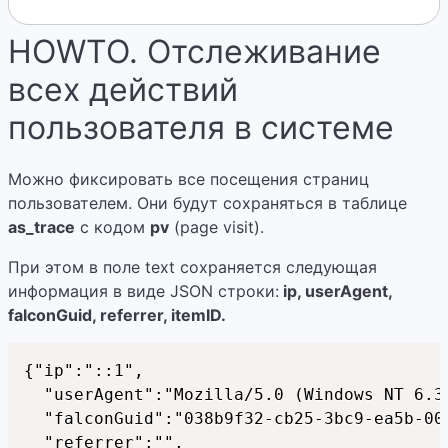
HOWTO. Отслеживание
всех действий
пользователя в системе
Можно фиксировать все посещения страниц
пользователем. Они будут сохраняться в таблице
as_trace
с кодом
pv
(page visit)
.
При этом в поле text сохраняется следующая
информация в виде JSON строки:
ip, userAgent,
falconGuid, referrer, itemID.
{"ip":"::1",

  "userAgent":"Mozilla/5.0 (Windows NT 6.3
  "falconGuid":"038b9f32-cb25-3bc9-ea5b-002
  "referrer":"",
