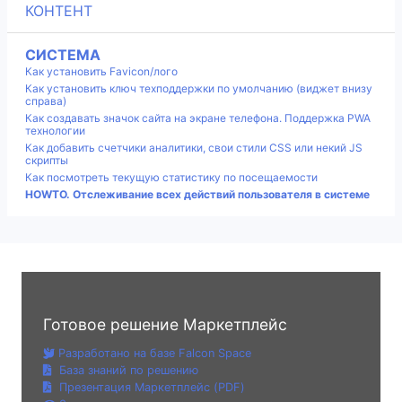
КОНТЕНТ
СИСТЕМА
Как установить Favicon/лого
Как установить ключ техподдержки по умолчанию (виджет внизу
справа)
Как создавать значок сайта на экране телефона. Поддержка PWA
технологии
Как добавить счетчики аналитики, свои стили CSS или некий JS
скрипты
Как посмотреть текущую статистику по посещаемости
HOWTO. Отслеживание всех действий пользователя в системе
Готовое решение Маркетплейс
Разработано на базе Falcon Space
База знаний по решению
Презентация Маркетплейс (PDF)